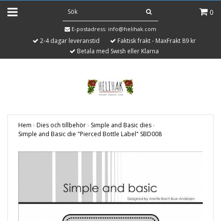
0
E-postadress:
info@helihak.com
2-4 dagar leveranstid
Faktisk frakt - MaxFrakt 89 kr
Betala med Swish eller Klarna
Hem
›
Dies och tillbehör
›
Simple and Basic dies
›
Simple and Basic die "Pierced Bottle Label" SBD008