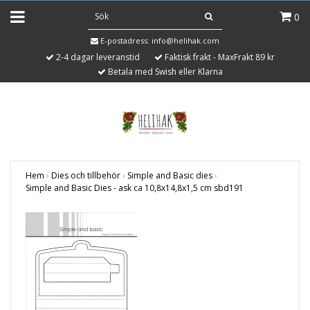
0
E-postadress:
info@helihak.com
2-4 dagar leveranstid
Faktisk frakt - MaxFrakt 89 kr
Betala med Swish eller Klarna
Hem
›
Dies och tillbehör
›
Simple and Basic dies
›
Simple and Basic Dies - ask ca 10,8x14,8x1,5 cm sbd191