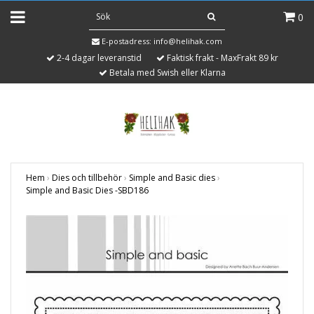
0
E-postadress:
info@helihak.com
2-4 dagar leveranstid
Faktisk frakt - MaxFrakt 89 kr
Betala med Swish eller Klarna
Hem
›
Dies och tillbehör
›
Simple and Basic dies
›
Simple and Basic Dies -SBD186