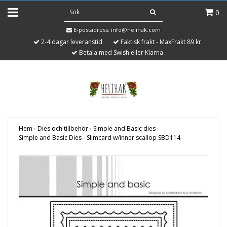
0
E-postadress:
info@helihak.com
2-4 dagar leveranstid
Faktisk frakt - MaxFrakt 89 kr
Betala med Swish eller Klarna
Hem
›
Dies och tillbehör
›
Simple and Basic dies
›
Simple and Basic Dies - Slimcard w/inner scallop SBD114