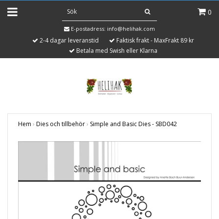
0
E-postadress:
info@helihak.com
2-4 dagar leveranstid
Faktisk frakt - MaxFrakt 89 kr
Betala med Swish eller Klarna
Hem
›
Dies och tillbehör
›
Simple and Basic Dies - SBD042