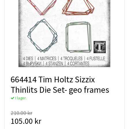
664414 Tim Holtz Sizzix
Thinlits Die Set- geo frames
I lager.
210.00 kr
105.00 kr