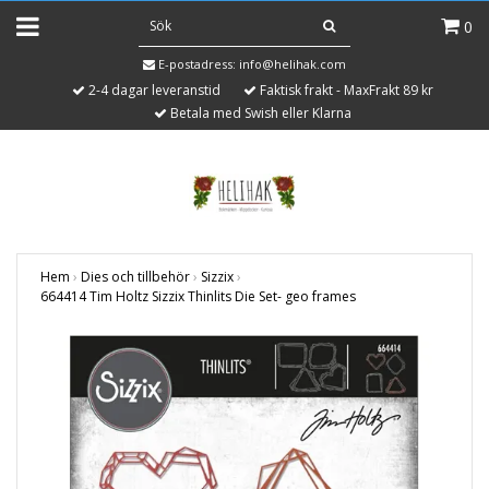
0
E-postadress:
info@helihak.com
2-4 dagar leveranstid
Faktisk frakt - MaxFrakt 89 kr
Betala med Swish eller Klarna
Hem
›
Dies och tillbehör
›
Sizzix
›
664414 Tim Holtz Sizzix Thinlits Die Set- geo frames