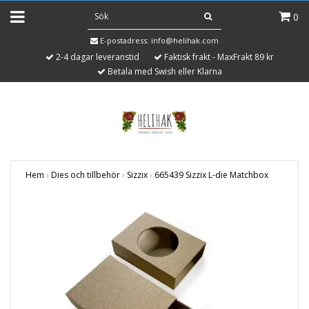
0
E-postadress:
info@helihak.com
2-4 dagar leveranstid
Faktisk frakt - MaxFrakt 89 kr
Betala med Swish eller Klarna
Hem
›
Dies och tillbehör
›
Sizzix
›
665439 Sizzix L-die Matchbox