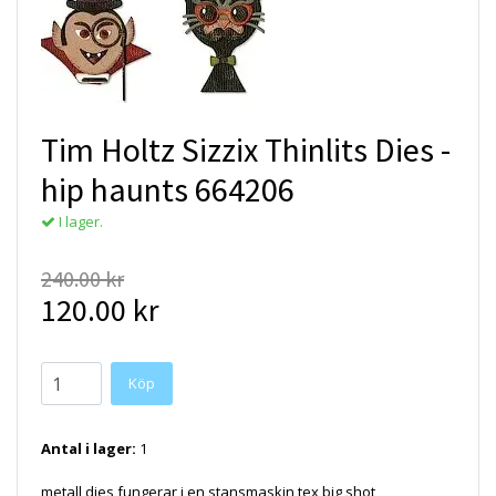
Tim Holtz Sizzix Thinlits Dies -
hip haunts 664206
I lager.
240.00 kr
120.00 kr
Antal i lager:
1
metall dies fungerar i en stansmaskin tex big shot