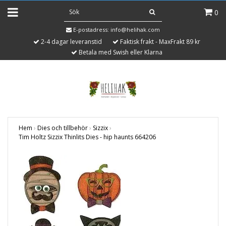
0
E-postadress:
info@helihak.com
2-4 dagar leveranstid
Faktisk frakt - MaxFrakt 89 kr
Betala med Swish eller Klarna
Hem
›
Dies och tillbehör
›
Sizzix
›
Tim Holtz Sizzix Thinlits Dies - hip haunts 664206