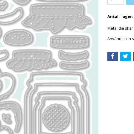
Antal i lager:
Metalldie skär
Används i en s