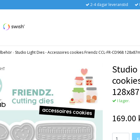
2-4 dagar leveranstid
llbehör
›
Studio Light Dies - Accessoires cookies Friendz CCL-FR-CD968 128x8
Studio 
cookie
128x8
I lager.
169.00 