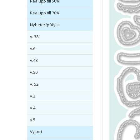
Rea upp till 50%
Rea upp till 70%
Nyheter/påfyllt
v. 38
v.6
v.48
v.50
v. 52
v.2
v.4
v.5
Vykort