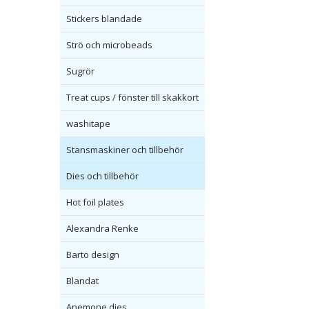
Stickers blandade
Strö och microbeads
Sugrör
Treat cups / fönster till skakkort
washitape
Stansmaskiner och tillbehör
Dies och tillbehör
Hot foil plates
Alexandra Renke
Barto design
Blandat
Anemone dies