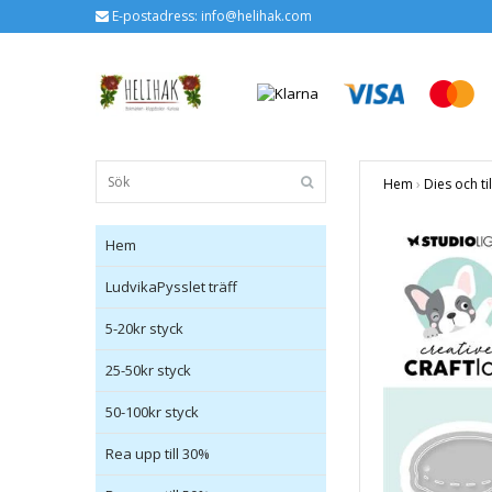
E-postadress:
info@helihak.com
Hem
›
Dies och ti
Hem
LudvikaPysslet träff
5-20kr styck
25-50kr styck
50-100kr styck
Rea upp till 30%