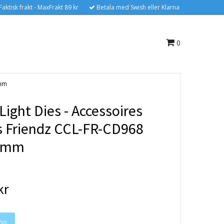
Faktisk frakt - MaxFrakt 89 kr
Betala med Swish eller Klarna
0
7mm
Light Dies - Accessoires
s Friendz CCL-FR-CD968
7mm
kr