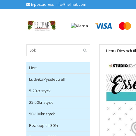
E-postadress:
info@helihak.com
Hem
›
Dies och ti
Hem
LudvikaPysslet träff
5-20kr styck
25-50kr styck
50-100kr styck
Rea upp till 30%