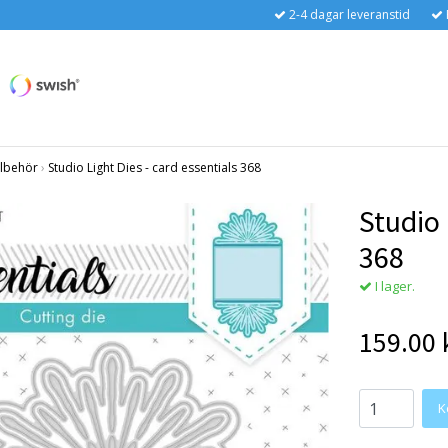
2-4 dagar leveranstid
llbehör
›
Studio Light Dies - card essentials 368
Studio 
368
I lager.
159.00 