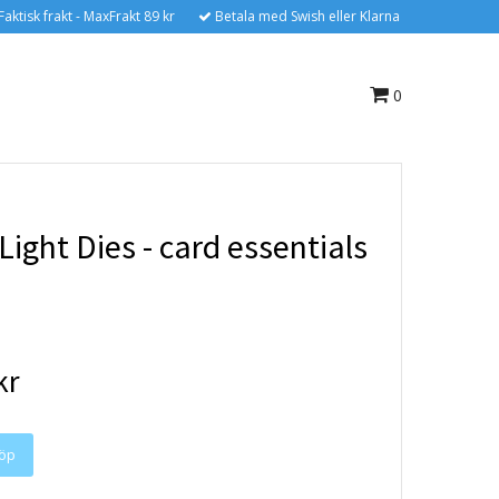
Faktisk frakt - MaxFrakt 89 kr
Betala med Swish eller Klarna
0
Light Dies - card essentials
kr