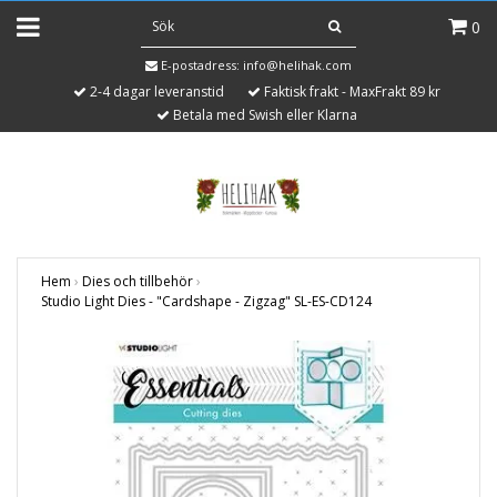
0
E-postadress:
info@helihak.com
2-4 dagar leveranstid
Faktisk frakt - MaxFrakt 89 kr
Betala med Swish eller Klarna
Hem
›
Dies och tillbehör
›
Studio Light Dies - "Cardshape - Zigzag" SL-ES-CD124