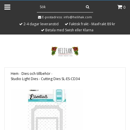
0
E-postadress:
info@helihak.com
2-4 dagar leveranstid
Faktisk frakt - MaxFrakt 89 kr
Betala med Swish eller Klarna
Hem
›
Dies och tillbehör
›
Studio Light Dies - Cutting Dies SL-ES-CD34