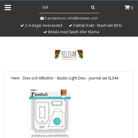
0
E-postadress:
info@helihak.com
2-4 dagar leveranstid
Faktisk frakt - MaxFrakt 89 kr
Betala med Swish eller Klarna
Hem
›
Dies och tillbehör
›
Studio Light Dies - journal set SL344