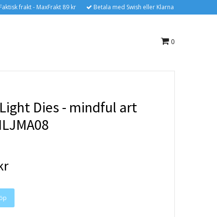
Faktisk frakt - MaxFrakt 89 kr
Betala med Swish eller Klarna
0
Light Dies - mindful art
ILJMA08
kr