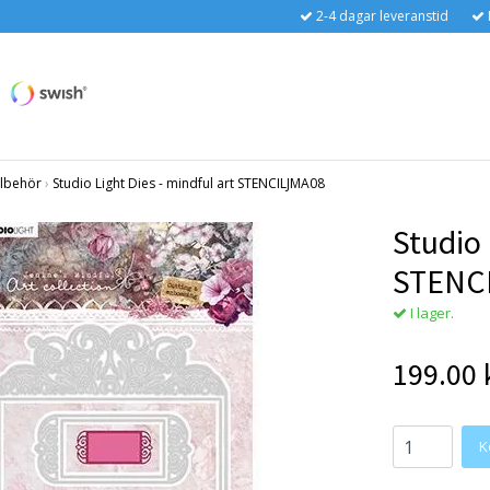
2-4 dagar leveranstid
llbehör
›
Studio Light Dies - mindful art STENCILJMA08
Studio 
STENC
I lager.
199.00 