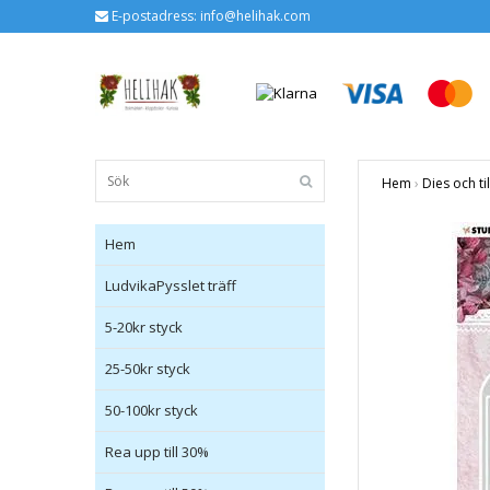
E-postadress:
info@helihak.com
Hem
›
Dies och ti
Hem
LudvikaPysslet träff
5-20kr styck
25-50kr styck
50-100kr styck
Rea upp till 30%