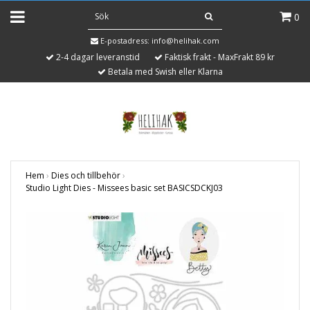
0
E-postadress:
info@helihak.com
2-4 dagar leveranstid
Faktisk frakt - MaxFrakt 89 kr
Betala med Swish eller Klarna
Hem
›
Dies och tillbehör
›
Studio Light Dies - Missees basic set BASICSDCKJ03