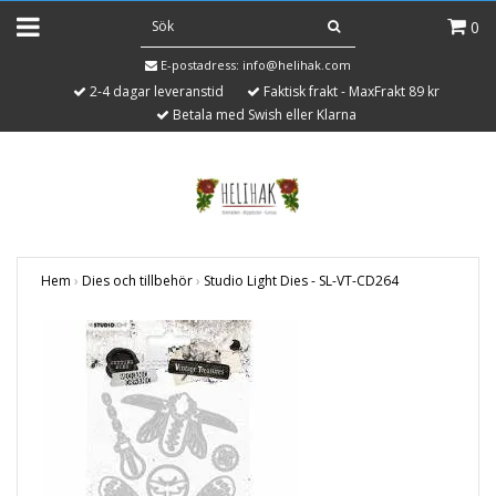
0
E-postadress:
info@helihak.com
2-4 dagar leveranstid
Faktisk frakt - MaxFrakt 89 kr
Betala med Swish eller Klarna
Hem
›
Dies och tillbehör
›
Studio Light Dies - SL-VT-CD264