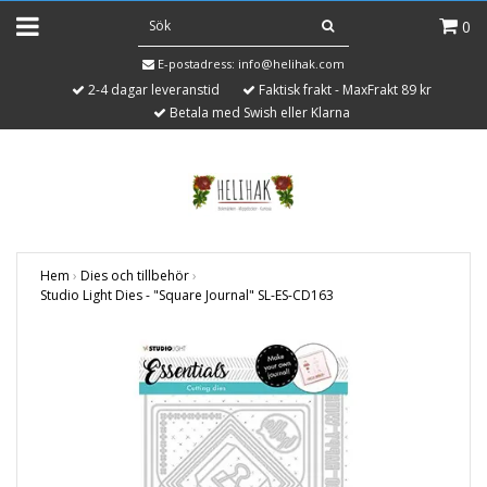
0
E-postadress:
info@helihak.com
2-4 dagar leveranstid
Faktisk frakt - MaxFrakt 89 kr
Betala med Swish eller Klarna
Hem
›
Dies och tillbehör
›
Studio Light Dies - "Square Journal" SL-ES-CD163