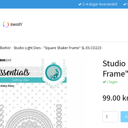
2-4 dagar leveranstid
llbehör
›
Studio Light Dies - "Square Shaker Frame" SL-ES-CD223
Studio 
Frame"
I lager.
99.00 k