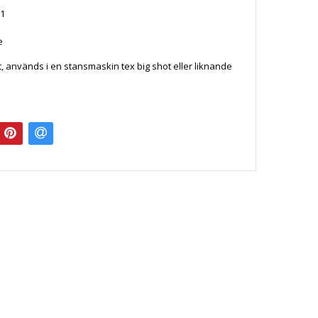
1
ie
t, används i en stansmaskin tex big shot eller liknande