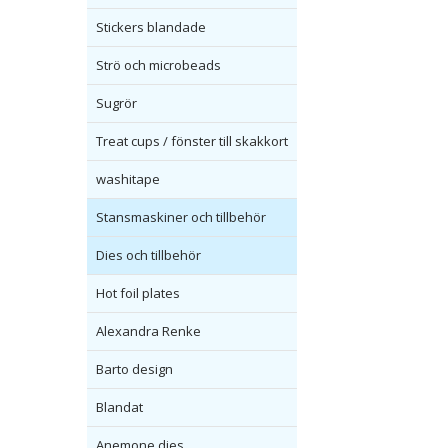
Stickers blandade
Strö och microbeads
Sugrör
Treat cups / fönster till skakkort
washitape
Stansmaskiner och tillbehör
Dies och tillbehör
Hot foil plates
Alexandra Renke
Barto design
Blandat
Anemone dies