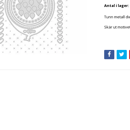
Antal i lager:
Tunn metall d
Skär ut motive