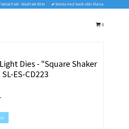
Faktisk frakt - MaxFrakt 89 kr
Betala med Swish eller Klarna
0
Light Dies - "Square Shaker
 SL-ES-CD223
r