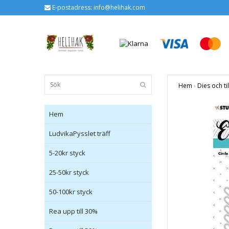
E-postadress:
info@helihak.com
Hem
›
Dies och ti
Hem
LudvikaPysslet träff
5-20kr styck
25-50kr styck
50-100kr styck
Rea upp till 30%