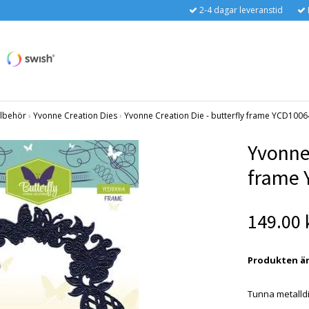
2-4 dagar leveranstid
llbehör
›
Yvonne Creation Dies
›
Yvonne Creation Die - butterfly frame YCD1006
Yvonne 
frame 
149.00 
Produkten är t
Tunna metalldi