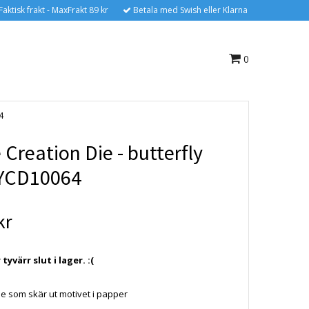
Faktisk frakt - MaxFrakt 89 kr
Betala med Swish eller Klarna
0
4
Creation Die - butterfly
YCD10064
kr
yvärr slut i lager. :(
e som skär ut motivet i papper