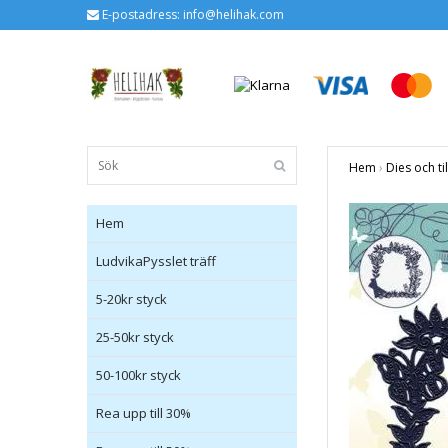
E-postadress:
info@helihak.com
Hem
›
Dies och ti
Hem
LudvikaPysslet träff
5-20kr styck
25-50kr styck
50-100kr styck
Rea upp till 30%