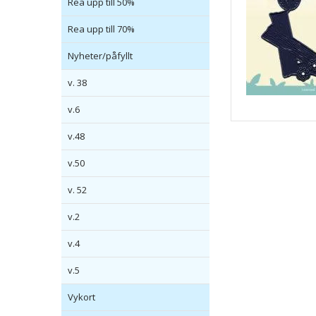
Rea upp till 50%
Rea upp till 70%
Nyheter/påfyllt
v. 38
v.6
v.48
v.50
v. 52
v.2
v.4
v.5
Vykort