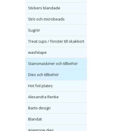
Stickers blandade
Strö och microbeads
Sugrör
Treat cups / fönster till skakkort
washitape
Stansmaskiner och tillbehör
Dies och tillbehör
Hot foil plates
Alexandra Renke
Barto design
Blandat
Anemone dies