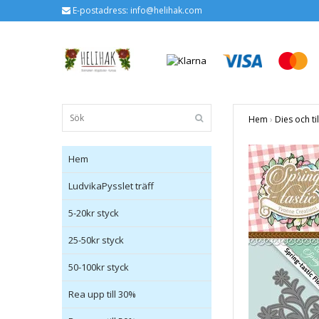
E-postadress:
info@helihak.com
Hem
›
Dies och ti
Hem
LudvikaPysslet träff
5-20kr styck
25-50kr styck
50-100kr styck
Rea upp till 30%