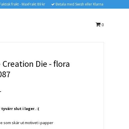
Faktisk frakt - MaxFrakt 89 kr
Betala med Swish eller Klarna
0
Creation Die - flora
087
r
yvärr slut i lager. :(
e som skär ut motivet i papper