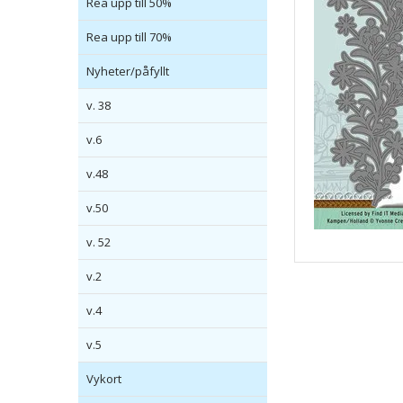
Rea upp till 50%
Rea upp till 70%
Nyheter/påfyllt
v. 38
v.6
v.48
v.50
v. 52
v.2
v.4
v.5
Vykort