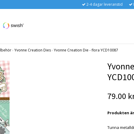
2-4 dagar leveranstid
llbehör
›
Yvonne Creation Dies
›
Yvonne Creation Die - flora YCD10087
Yvonne 
YCD10
79.00 k
Produkten är t
Tunna metalldi