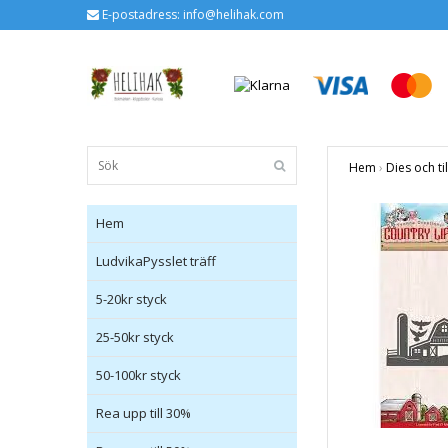
E-postadress:
info@helihak.com
Hem
›
Dies och ti
Hem
LudvikaPysslet träff
5-20kr styck
25-50kr styck
50-100kr styck
Rea upp till 30%