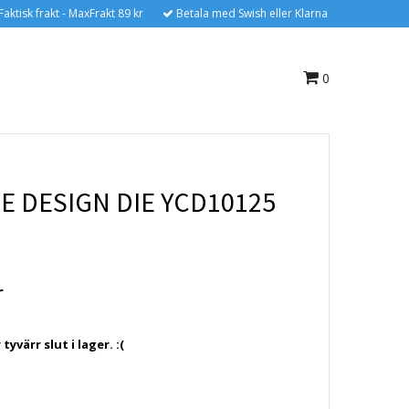
Faktisk frakt - MaxFrakt 89 kr
Betala med Swish eller Klarna
0
E DESIGN DIE YCD10125
r
yvärr slut i lager. :(
e