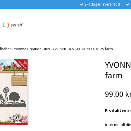
2-4 dagar leveranstid
llbehör
›
Yvonne Creation Dies
›
YVONNE DESIGN DIE YCD10125 farm
YVONN
farm
99.00 k
Produkten är t
tunn metall di