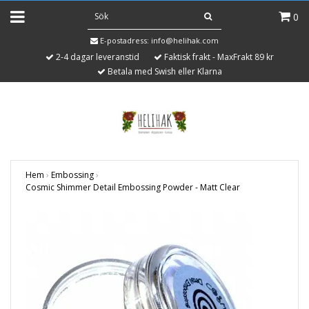
0
E-postadress:
info@helihak.com
2-4 dagar leveranstid
Faktisk frakt - MaxFrakt 89 kr
Betala med Swish eller Klarna
Hem
›
Embossing
›
Cosmic Shimmer Detail Embossing Powder - Matt Clear