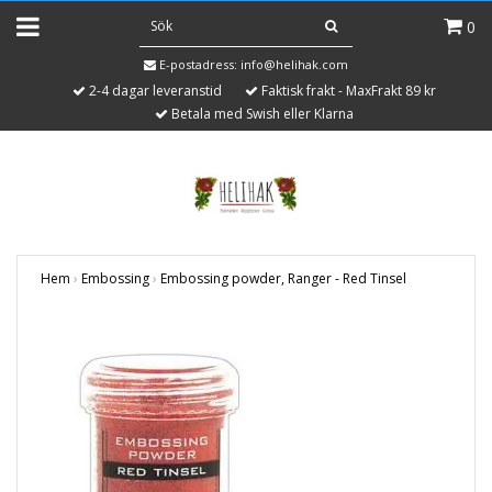
0
E-postadress:
info@helihak.com
2-4 dagar leveranstid
Faktisk frakt - MaxFrakt 89 kr
Betala med Swish eller Klarna
Hem
›
Embossing
›
Embossing powder, Ranger - Red Tinsel