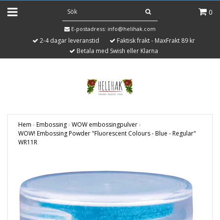
0
E-postadress:
info@helihak.com
2-4 dagar leveranstid
Faktisk frakt - MaxFrakt 89 kr
Betala med Swish eller Klarna
Hem
›
Embossing
›
WOW embossingpulver
›
WOW! Embossing Powder "Fluorescent Colours - Blue - Regular"
WR11R