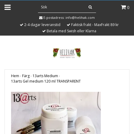
0
E-postadress:
info@helihak.com
2-4 dagar leveranstid
Faktisk frakt - MaxFrakt 89 kr
Betala med Swish eller Klarna
Hem
›
Färg
›
13arts Medium
›
13arts Gel medium 120 ml TRANSPARENT