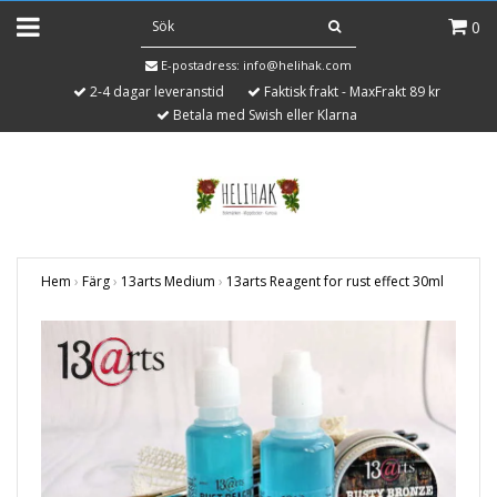
0
E-postadress:
info@helihak.com
2-4 dagar leveranstid
Faktisk frakt - MaxFrakt 89 kr
Betala med Swish eller Klarna
Hem
›
Färg
›
13arts Medium
›
13arts Reagent for rust effect 30ml