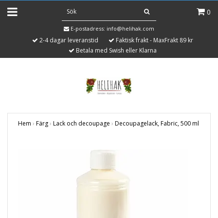
0
E-postadress:
info@helihak.com
2-4 dagar leveranstid
Faktisk frakt - MaxFrakt 89 kr
Betala med Swish eller Klarna
Hem
›
Färg
›
Lack och decoupage
›
Decoupagelack, Fabric, 500 ml