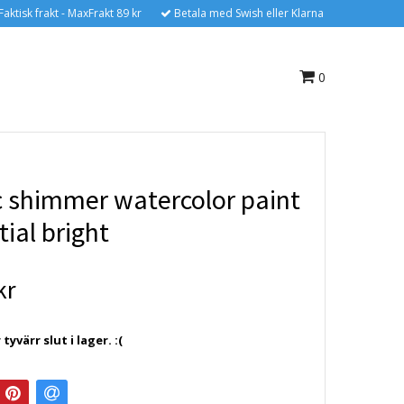
Faktisk frakt - MaxFrakt 89 kr
Betala med Swish eller Klarna
0
 shimmer watercolor paint
tial bright
kr
yvärr slut i lager. :(