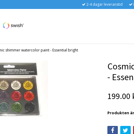
2-4 dagar leveranstid
ic shimmer watercolor paint - Essential bright
Cosmic
- Essen
199.00 
Produkten är t