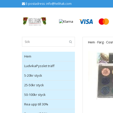
E-postadress:
info@helihak.com
Hem
›
Färg
›
Cosm
Hem
LudvikaPysslet träff
5-20kr styck
25-50kr styck
50-100kr styck
Rea upp till 30%