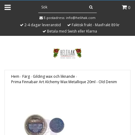
0
E-postadress:
info@helihak.com
2-4 dagar leveranstid
Faktisk frakt - MaxFrakt 89 kr
Betala med Swish eller Klarna
Hem
›
Färg
›
Gilding wax och liknande
›
Prima Finnabair Art Alchemy Wax Metallique 20ml - Old Denim