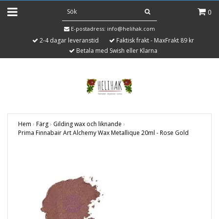
0
E-postadress:
info@helihak.com
2-4 dagar leveranstid
Faktisk frakt - MaxFrakt 89 kr
Betala med Swish eller Klarna
Hem
›
Färg
›
Gilding wax och liknande
›
Prima Finnabair Art Alchemy Wax Metallique 20ml - Rose Gold