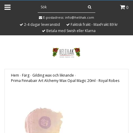
0
E-postadress:
info@helihak.com
2-4 dagar leveranstid
Faktisk frakt - MaxFrakt 89 kr
Betala med Swish eller Klarna
Hem
›
Färg
›
Gilding wax och liknande
›
Prima Finnabair Art Alchemy Wax Opal Magic 20ml - Royal Robes