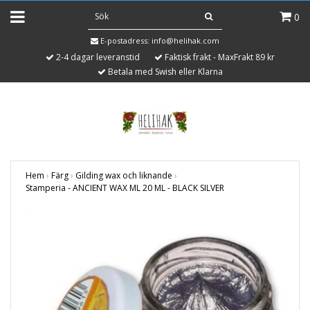
0
E-postadress:
info@helihak.com
2-4 dagar leveranstid
Faktisk frakt - MaxFrakt 89 kr
Betala med Swish eller Klarna
Hem
›
Färg
›
Gilding wax och liknande
›
Stamperia - ANCIENT WAX ML 20 ML - BLACK SILVER