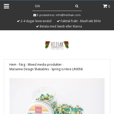
0
E-postadress:
info@helihak.com
2-4 dagar leveranstid
Faktisk frakt - MaxFrakt 89 kr
Betala med Swish eller Klarna
Hem
›
Färg
›
Mixed media produkter
›
Marianne Design Shakables - Spring is Here LR0058