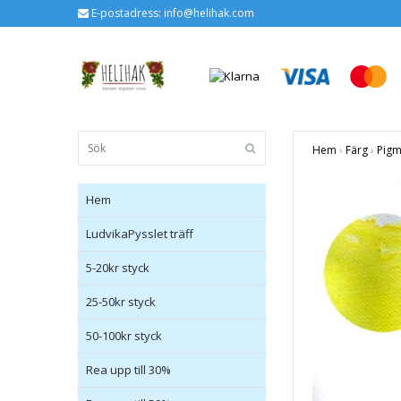
E-postadress:
info@helihak.com
Hem
›
Färg
›
Pigm
Hem
LudvikaPysslet träff
5-20kr styck
25-50kr styck
50-100kr styck
Rea upp till 30%