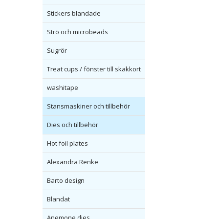
Stickers blandade
Strö och microbeads
Sugrör
Treat cups / fönster till skakkort
washitape
Stansmaskiner och tillbehör
Dies och tillbehör
Hot foil plates
Alexandra Renke
Barto design
Blandat
Anemone dies