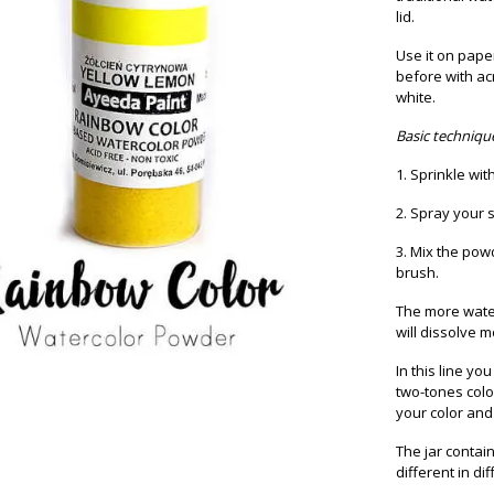
lid.
Use it on pape
before with ac
white.
Basic techniqu
1. Sprinkle wi
2. Spray your 
3. Mix the pow
brush.
The more water
will dissolve m
In this line yo
two-tones colo
your color and
The jar contai
different in dif