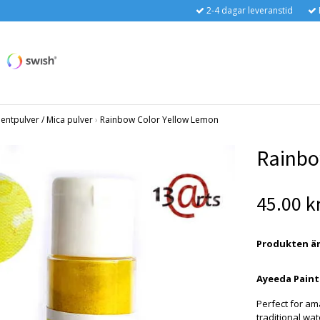
2-4 dagar leveranstid
entpulver / Mica pulver
›
Rainbow Color Yellow Lemon
Rainbo
45.00 k
Produkten är t
Ayeeda Paint
Perfect for am
traditional wat