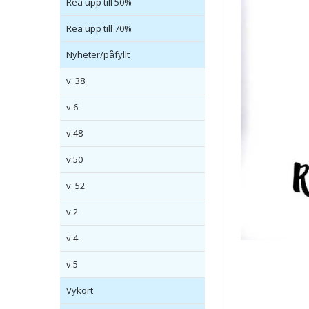
Rea upp till 50%
Rea upp till 70%
Nyheter/påfyllt
v. 38
v.6
v.48
v.50
v. 52
v.2
v.4
v.5
Vykort