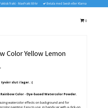
Faktisk frakt - MaxFrakt 89 kr
Betala med Swish eller Klarna
0
w Color Yellow Lemon
r
yvärr slut i lager. :(
 Rainbow Color - Dye-based Watercolor Powder.
azing watercolor effects on background and for
ercolor painting. Easy to use, in handy jar with a click-on