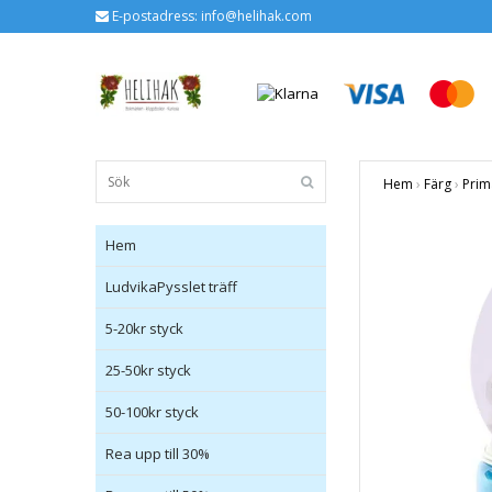
E-postadress:
info@helihak.com
Hem
›
Färg
›
Prim
Hem
LudvikaPysslet träff
5-20kr styck
25-50kr styck
50-100kr styck
Rea upp till 30%