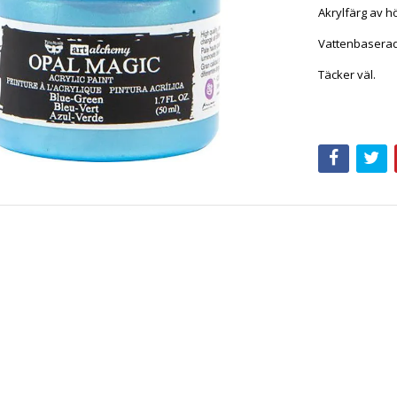
Akrylfärg av hö
Vattenbaserad
Täcker väl.