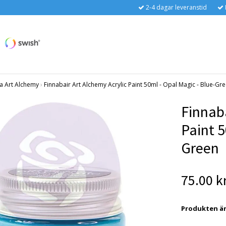
2-4 dagar leveranstid
a Art Alchemy
›
Finnabair Art Alchemy Acrylic Paint 50ml - Opal Magic - Blue-Gr
Finnaba
Paint 5
Green
75.00 k
Produkten är t