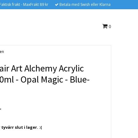
Faktisk frakt - MaxFrakt 89 kr
Betala med Swish eller Klarna
0
een
ir Art Alchemy Acrylic
0ml - Opal Magic - Blue-
r
yvärr slut i lager. :(