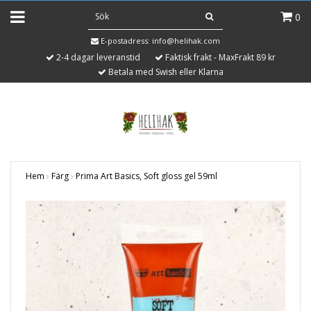
0
E-postadress:
info@helihak.com
2-4 dagar leveranstid
Faktisk frakt - MaxFrakt 89 kr
Betala med Swish eller Klarna
Hem
›
Färg
›
Prima Art Basics, Soft gloss gel 59ml