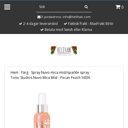
0
E-postadress:
info@helihak.com
2-4 dagar leveranstid
Faktisk frakt - MaxFrakt 89 kr
Betala med Swish eller Klarna
Hem
›
Färg
›
Spray Nuvo mica mist/sparkle spray
›
Tonic Studios Nuvo Mica Mist - Pecan Peach 565N