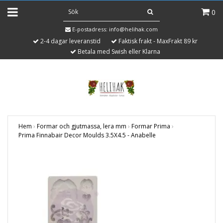
0
E-postadress:
info@helihak.com
2-4 dagar leveranstid
Faktisk frakt - MaxFrakt 89 kr
Betala med Swish eller Klarna
Hem
›
Formar och gjutmassa, lera mm
›
Formar Prima
›
Prima Finnabair Decor Moulds 3.5X4.5 - Anabelle