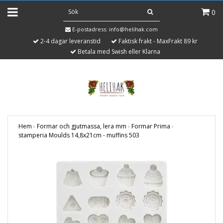
0
E-postadress:
info@helihak.com
2-4 dagar leveranstid
Faktisk frakt - MaxFrakt 89 kr
Betala med Swish eller Klarna
Hem
›
Formar och gjutmassa, lera mm
›
Formar Prima
›
stamperia Moulds 14,8x21cm - muffins 503