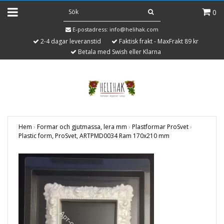
0
E-postadress:
info@helihak.com
2-4 dagar leveranstid
Faktisk frakt - MaxFrakt 89 kr
Betala med Swish eller Klarna
Hem
›
Formar och gjutmassa, lera mm
›
Plastformar ProSvet
›
Plastic form, ProSvet, ARTPMD0034 Ram 170x210 mm