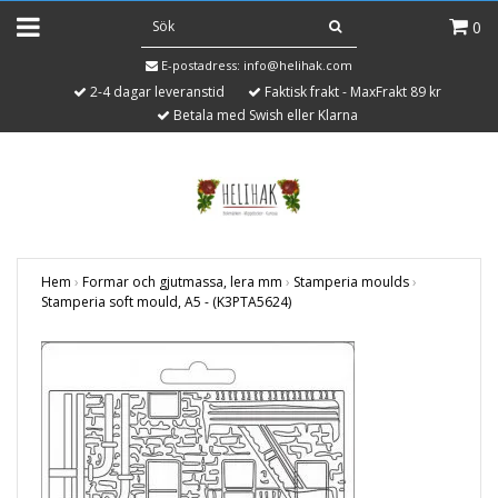
0
E-postadress:
info@helihak.com
2-4 dagar leveranstid
Faktisk frakt - MaxFrakt 89 kr
Betala med Swish eller Klarna
Hem
›
Formar och gjutmassa, lera mm
›
Stamperia moulds
›
Stamperia soft mould, A5 - (K3PTA5624)