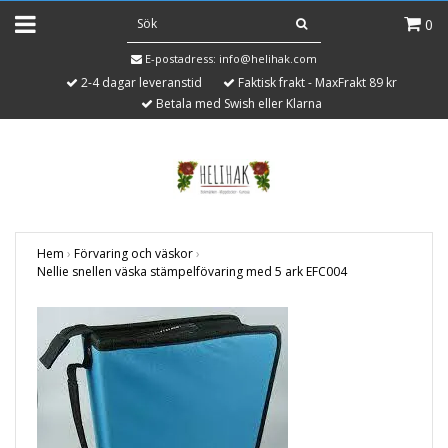
0
E-postadress:
info@helihak.com
2-4 dagar leveranstid
Faktisk frakt - MaxFrakt 89 kr
Betala med Swish eller Klarna
Hem
›
Förvaring och väskor
›
Nellie snellen väska stämpelfövaring med 5 ark EFC004