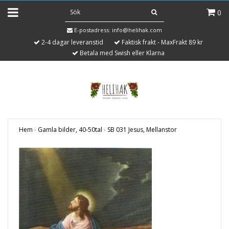
0
E-postadress:
info@helihak.com
2-4 dagar leveranstid
Faktisk frakt - MaxFrakt 89 kr
Betala med Swish eller Klarna
Hem
›
Gamla bilder, 40-50tal
›
SB 031 Jesus, Mellanstor