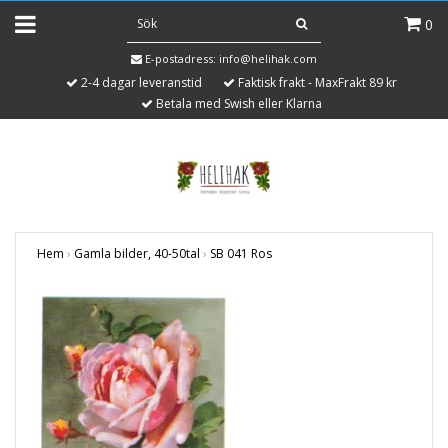
0
E-postadress:
info@helihak.com
2-4 dagar leveranstid
Faktisk frakt - MaxFrakt 89 kr
Betala med Swish eller Klarna
Hem
›
Gamla bilder, 40-50tal
›
SB 041 Ros