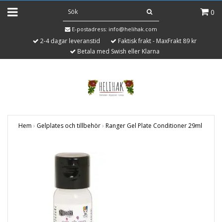
0
E-postadress:
info@helihak.com
2-4 dagar leveranstid
Faktisk frakt - MaxFrakt 89 kr
Betala med Swish eller Klarna
Hem
›
Gelplates och tillbehör
›
Ranger Gel Plate Conditioner 29ml