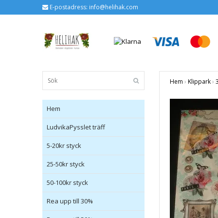
E-postadress:
info@helihak.com
Hem
›
Klippark
›
Hem
LudvikaPysslet träff
5-20kr styck
25-50kr styck
50-100kr styck
Rea upp till 30%