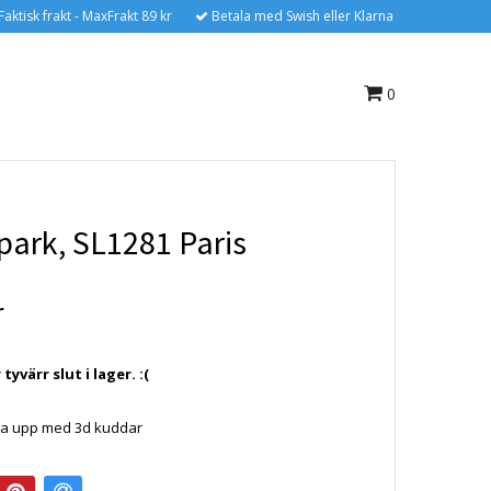
Faktisk frakt - MaxFrakt 89 kr
Betala med Swish eller Klarna
0
park, SL1281 Paris
r
yvärr slut i lager. :(
gga upp med 3d kuddar