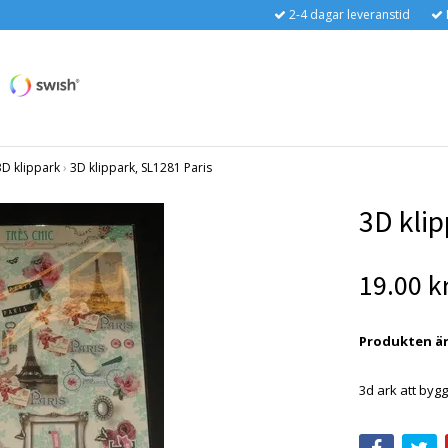
2-4 dagar leveranstid
3D klippark
›
3D klippark, SL1281 Paris
3D klip
19.00 k
Produkten är t
3d ark att by