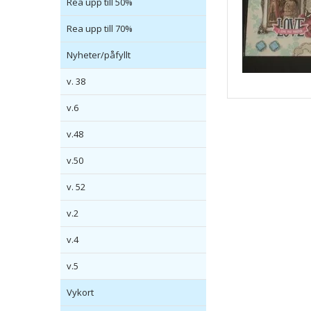
Rea upp till 50%
Rea upp till 70%
Nyheter/påfyllt
v. 38
v.6
v.48
v.50
v. 52
v.2
v.4
v.5
Vykort