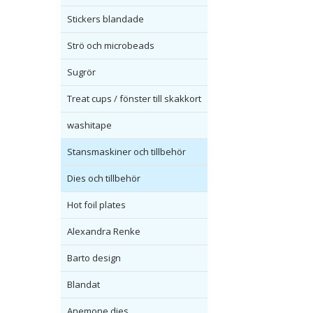
Stickers blandade
Strö och microbeads
Sugrör
Treat cups / fönster till skakkort
washitape
Stansmaskiner och tillbehör
Dies och tillbehör
Hot foil plates
Alexandra Renke
Barto design
Blandat
Anemone dies