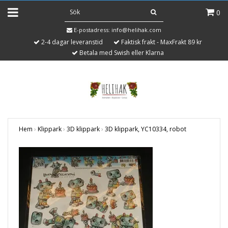
0
E-postadress:
info@helihak.com
2-4 dagar leveranstid
Faktisk frakt - MaxFrakt 89 kr
Betala med Swish eller Klarna
Hem
›
Klippark
›
3D klippark
›
3D klippark, YC10334, robot