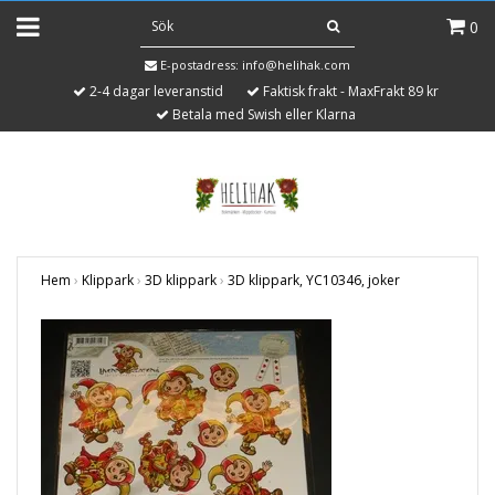
0
E-postadress:
info@helihak.com
2-4 dagar leveranstid
Faktisk frakt - MaxFrakt 89 kr
Betala med Swish eller Klarna
Hem
›
Klippark
›
3D klippark
›
3D klippark, YC10346, joker