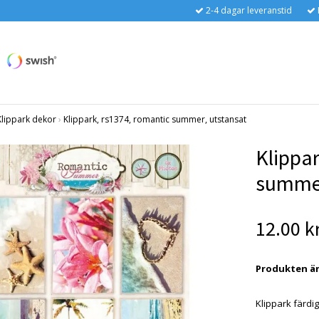
2-4 dagar leveranstid
Klippark dekor
›
Klippark, rs1374, romantic summer, utstansat
Klippar
summer
12.00 k
Produkten är t
Klippark färdi