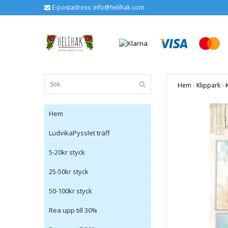
E-postadress:
info@helihak.com
Hem
›
Klippark
›
Hem
LudvikaPysslet träff
5-20kr styck
25-50kr styck
50-100kr styck
Rea upp till 30%