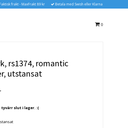
Faktisk frakt - MaxFrakt 89 kr
Betala med Swish eller Klarna
0
k, rs1374, romantic
, utstansat
r
yvärr slut i lager. :(
gstansat