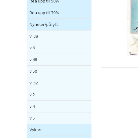
Rea upp till 50%
Rea upp till 70%
Nyheter/påfyllt
v. 38
v.6
v.48
v.50
v. 52
v.2
v.4
v.5
Vykort