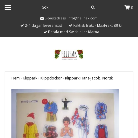
0
E-postadress:
info@helihak.com
2-4 dagar leveranstid
Faktisk frakt - MaxFrakt 89 kr
Betala med Swish eller Klarna
Hem
›
Klippark
›
Klippdockor
›
Klippark Hans-Jacob, Norsk